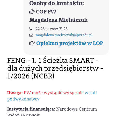
Osoby do kontaktu:
COP PW
Magdalena Mielniczuk
22 234 + wew. 71 98
magdalena.mielniczuk@pw.edu.pl
Opiekun projektów w LOP
FENG - 1. 1 Ścieżka SMART -
dla dużych przedsiębiorstw -
1/2026 (NCBR)
Uwaga:
PW może wystąpić wyłącznie
w roli
podwykonawcy
Instytucja finansująca:
Narodowe Centrum
Badań i Rozwoju