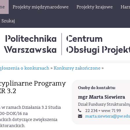
lne
Projekty międzynarodowe
Projekty krajowe
Har
Szukaj
Politechnika
Centrum
Warszawska
Obsługi Proje
głoszenia o konkursach
Konkursy zakończone
»
»
scyplinarne Programy
Osoby do kontaktu:
R 3.2
mgr Marta Siewiera
Dział Funduszy Strukturaln
w ramach Działania 3.2 Studia
22 234 + wew. 71 99
-00-DOK/16 na
marta.siewiera
@pw.edu
ckich dotyczące zwiększenia
oktoranckich.