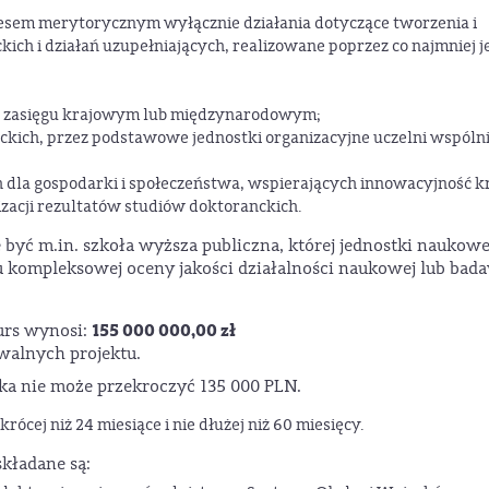
sem merytorycznym wyłącznie działania dotyczące tworzenia i
kich i działań uzupełniających, realizowane poprzez co najmniej 
 o zasięgu krajowym lub międzynarodowym;
ich, przez podstawowe jednostki organizacyjne uczelni wspólni
dla gospodarki i społeczeństwa, wspierających innowacyjność kr
zacji rezultatów studiów doktoranckich.
yć m.in. szkoła wyższa publiczna, której jednostki naukow
u kompleksowej oceny jakości działalności naukowej lub bad
155 000 000,00 zł
urs wynosi:
alnych projektu.
ika nie może przekroczyć 135 000 PLN.
rócej niż 24 miesiące i nie dłużej niż 60 miesięcy.
kładane są: