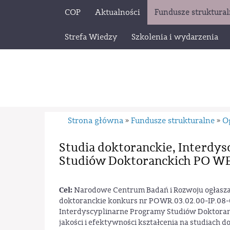
COP
Aktualności
Fundusze struktura
Strefa Wiedzy
Szkolenia i wydarzenia
Strona główna
Fundusze strukturalne
O
»
»
Studia doktoranckie, Interdy
Studiów Doktoranckich PO WE
Cel:
Narodowe Centrum Badań i Rozwoju ogłasza 
doktoranckie konkurs nr POWR.03.02.00-IP.08
Interdyscyplinarne Programy Studiów Doktoran
jakości i efektywności kształcenia na studiach d