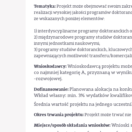
Tematyka:
Projekt może obejmować swoim zakre
realizacji wysokiej jakości programów doktoranc
ze wskazanych poniżej elementów:
1) interdyscyplinarne programy doktoranckich
2) międzynarodowe programy studiów doktoranck
innymi jednostkami naukowymi;
3) programy studiów doktoranckich, kluczowych 
zapewniających możliwość transferu/komercjali
Wnioskodawcy:
Wnioskodawcą projektu może b
co najmniej kategorię A, przyznaną w wynik
-rozwojowej.
Dofinansowanie:
Planowana alokacja na konk
Wkład własny: min. 3% wydatków kwalifikow
Średnia wartość projektu na jednego uczestn
Okres trwania projektu:
Projekt może trwać nie k
Miejsce/sposób składania wniosków:
Wnioski s