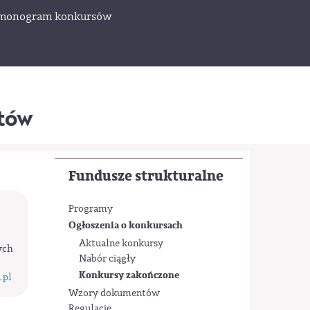
monogram konkursów
któw
Fundusze strukturalne
Programy
Ogłoszenia o konkursach
Aktualne konkursy
ych
Nabór ciągły
Konkursy zakończone
.pl
Wzory dokumentów
Regulacje