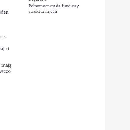
Pełnomocnicy ds. funduszy
strukturalnych
jeden
e z
aju i
e mają
awczo