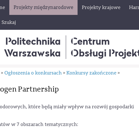
lne
Projekty międzynarodowe
Projekty krajowe
Har
Szukaj
Politechnika
Centrum
Warszawska
Obsługi Proje
Ogłoszenia o konkursach
Konkursy zakończone
»
»
»
ogen Partnership
odorowych, które będą miały wpływ na rozwój gospodarki
matów w 7 obszarach tematycznych: