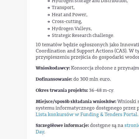
Hydrogen Storage and Distribution,
Transport,
Heat and Power,
Cross-cutting,
Hydrogen Valleys,
Strategic Research challenge.
10 tematów będzie ogłoszonych jako Innovation
Coordination and Support Actions (CAS). W t
przyspieszeniu przejścia do gospodarki wodo
Wnioskodawcy:
Konsorcja złożone z przynajm
Dofinansowanie:
do 300 mln euro.
Okres trwania projektu:
36-48 m-cy.
Miejsce/sposób składania wniosków:
Wnioski s
systemu informatycznego dostępnego przez p
Lista konkursów w Funding & Tenders Portal.
Szczegółowe informacje:
dostępne są na
stroni
Day
.