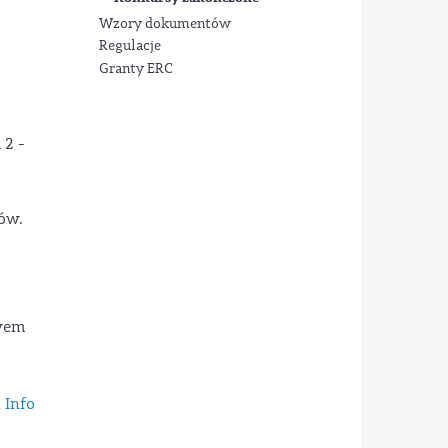
Wzory dokumentów
Regulacje
Granty ERC
 2 -
ów.
twem
 Info