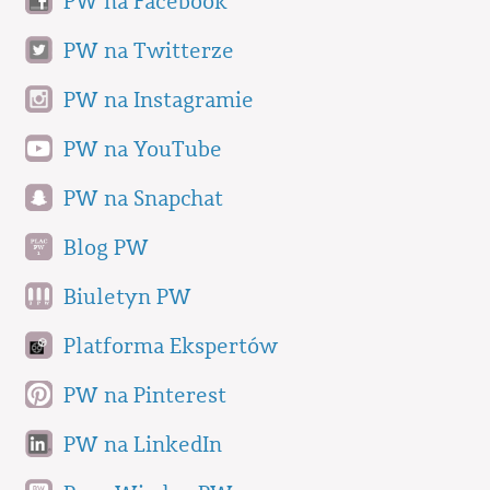
PW na Facebook
PW na Twitterze
PW na Instagramie
PW na YouTube
PW na Snapchat
Blog PW
Biuletyn PW
Platforma Ekspertów
PW na Pinterest
PW na LinkedIn