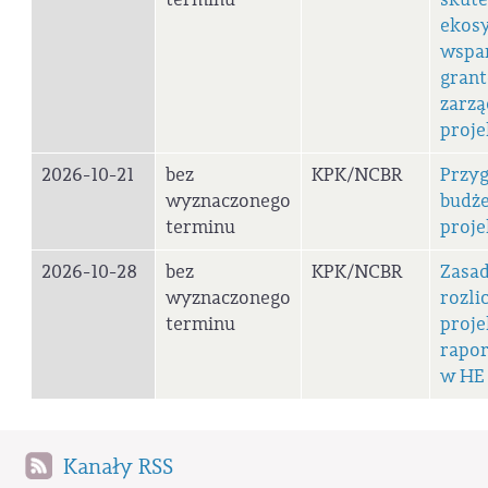
ekos
wspa
grant
zarzą
proje
2026-10-21
bez
KPK/NCBR
Przy
wyznaczonego
budż
terminu
proj
2026-10-28
bez
KPK/NCBR
Zasa
wyznaczonego
rozli
terminu
proje
rapor
w HE
Kanały RSS