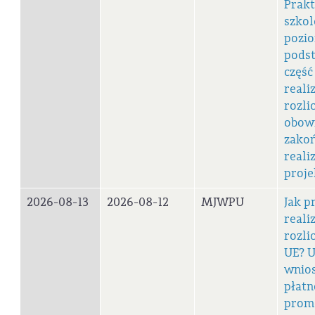
Prak
szkol
pozi
pods
część
realiz
rozlic
obowi
zakoń
realiz
proje
2026-08-13
2026-08-12
MJWPU
Jak p
reali
rozli
UE? 
wnios
płatn
prom