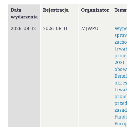
Data
Rejestracja
Organizator
Tema
wydarzenia
2026-08-12
2026-08-11
MJWPU
Wype
spraw
zach
trwał
proj
2021–
obow
Benef
okres
trwał
proje
prze
zasad
Fund
Europ