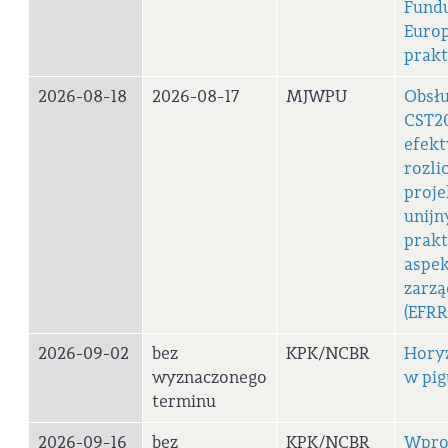
Fund
Europ
prak
2026-08-18
2026-08-17
MJWPU
Obsł
CST20
efek
rozli
proj
unijn
prak
aspe
zarzą
(EFRR
2026-09-02
bez
KPK/NCBR
Hory
wyznaczonego
w pig
terminu
2026-09-16
bez
KPK/NCBR
Wpro