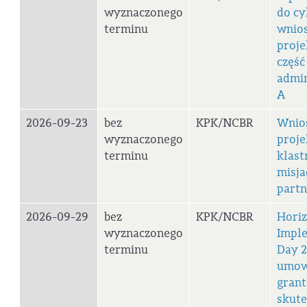
wyznaczonego
do cy
terminu
wnio
proje
część
admin
A
2026-09-23
bez
KPK/NCBR
Wnio
wyznaczonego
proj
terminu
klast
misja
part
2026-09-29
bez
KPK/NCBR
Horiz
wyznaczonego
Impl
terminu
Day 2
umo
grant
skute