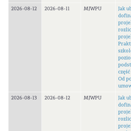
2026-08-12
2026-08-11
MJWPU
Jak u
dofi
proje
rozli
proje
Prak
szkol
pozi
pods
część
Od p
umo
2026-08-13
2026-08-12
MJWPU
Jak u
dofi
proje
rozli
proje