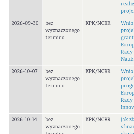
realiz
proje
2026-09-30
bez
KPK/NCBR
Wnio
wyznaczonego
proj
terminu
grant
Europ
Rady 
Nauk
2026-10-07
bez
KPK/NCBR
Wnio
wyznaczonego
proj
terminu
prog
Europ
Rady 
Innow
2026-10-14
bez
KPK/NCBR
Jak z
wyznaczonego
sfina
terminu
skut