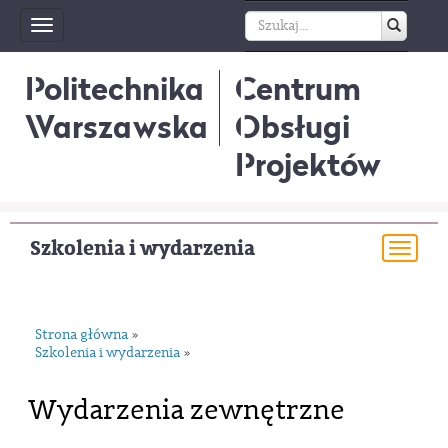
Toggle
navigation
Politechnika
Centrum
Warszawska
Obsługi
Projektów
Szkolenia i wydarzenia
Togg
navi
Strona główna
»
Szkolenia i wydarzenia
»
Wydarzenia zewnętrzne