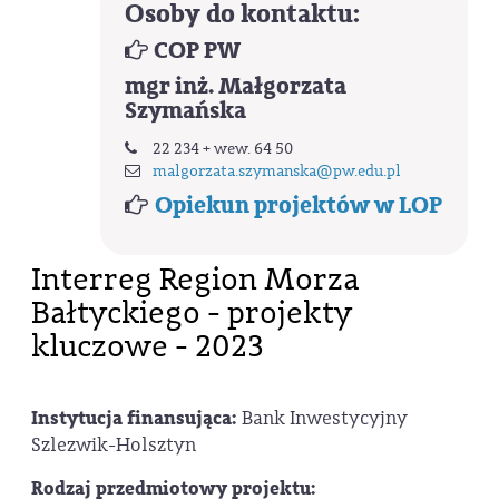
Osoby do kontaktu:
COP PW
mgr inż. Małgorzata
Szymańska
22 234 + wew. 64 50
malgorzata.szymanska@pw.edu.pl
Opiekun projektów w LOP
Interreg Region Morza
Bałtyckiego - projekty
kluczowe - 2023
Instytucja finansująca:
Bank Inwestycyjny
Szlezwik-Holsztyn
Rodzaj przedmiotowy projektu: