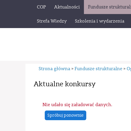
COP
Aktualności
Fundusze struktura
Strefa Wiedzy
Szkolenia i wydarzenia
Strona główna
Fundusze strukturalne
O
»
»
Aktualne konkursy
Nie udało się załadować danych.
Spróbuj ponownie