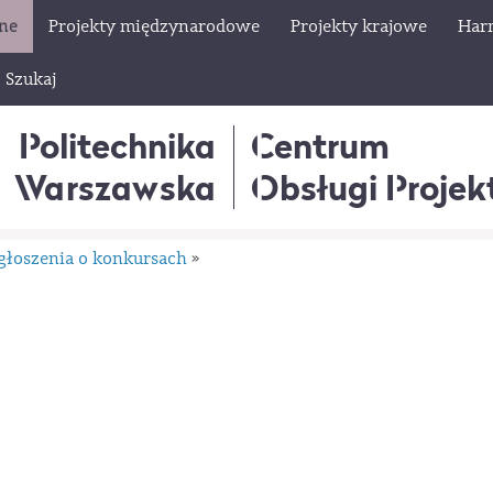
lne
Projekty międzynarodowe
Projekty krajowe
Har
Szukaj
Politechnika
Centrum
Warszawska
Obsługi Proje
głoszenia o konkursach
»