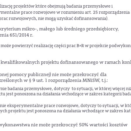
alizację projektów które obejmują badania przemysłowe i
mentalne prace rozwojowe w rozumieniu art. 25 rozporządzenia
 prac rozwojowych, nie mogą uzyskać dofinansowania).
 kryterium mikro-, małego lub średniego przedsiębiorcy,
enia 651/2014 r.
 może powierzyć realizację części prac B+R w projekcie podwyko
 kwalifikowalnych projektu dofinansowanego w ramach kon
nej pomocy publicznej) nie może przekroczyć dla
reślonych w § 9 ust. 1 rozporządzenia MNiSW, t.j.:
wnie badania przemysłowe, dotyczy to sytuacji, w której więcej ni
u jest ponoszona na działania wchodzące w zakres kategorii bad
wnie eksperymentalne prace rozwojowe, dotyczy to sytuacji, w któ
ch projektu jest ponoszona na działania wchodzące w zakres kat
dwykonawstwa nie może przekroczyć 50% wartości kosztów