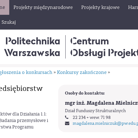
lne
Projekty międzynarodowe
Projekty krajowe
Har
Szukaj
Politechnika
Centrum
Warszawska
Obsługi Proje
głoszenia o konkursach
Konkursy zakończone
»
»
zedsiębiorstw
Osoby do kontaktu:
mgr inż. Magdalena Mielnic
Dział Funduszy Strukturalnych
tów dla Działania 1.1:
22 234 + wew. 71 98
: Badania przemysłowe i
magdalena.mielniczuk
@pw.edu.p
orstwa Programu