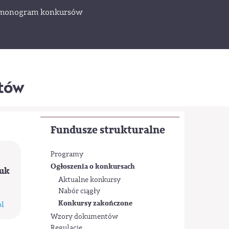
monogram konkursów
któw
Fundusze strukturalne
Programy
Ogłoszenia o konkursach
zuk
Aktualne konkursy
Nabór ciągły
Konkursy zakończone
l
Wzory dokumentów
Regulacje