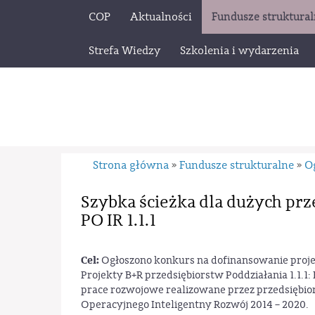
COP
Aktualności
Fundusze struktura
Strefa Wiedzy
Szkolenia i wydarzenia
Strona główna
Fundusze strukturalne
O
»
»
Szybka ścieżka dla dużych pr
PO IR 1.1.1
Cel:
Ogłoszono konkurs na dofinansowanie projek
Projekty B+R przedsiębiorstw Poddziałania 1.1.1
prace rozwojowe realizowane przez przedsiębi
Operacyjnego Inteligentny Rozwój 2014 – 2020.