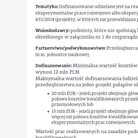
Tematyka:
Dofinansowanie udzielane jest na re
eksperymentalne prace rozwojowe albo ekspery
651/2014 (projekty, w których nie przewidziano
Wnioskodawcy:
podmioty, które nie spełniają
określonego w załączniku nr 1 do rozporządz
Partnerstwo/podwykonawstwo:
Przedsiębiorca
m.in. jednostce naukowej.
Dofinansowanie:
Minimalna wartość kosztów
wynosi 12 mln PLN.
Maksymalna wartość dofinansowania (udzielo
przedsiębiorstwa na jeden projekt pułapów ok
20 mln EUR – jeżeli projekt obejmuje głó
połowa kosztów kwalifikowanych projekt
przemysłowych lub
15 mln EUR – jeżeli projekt obejmuje głó
więcej niż połowa kosztów kwalifikowany
eksperymentalnych prac rozwojowych.
Wartość prac realizowanych na zasadzie po
kwalifikowalnych.