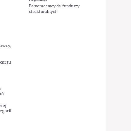
Pełnomocnicy ds. funduszy
strukturalnych
nawcy,
kursu
ż
ań
rej
egorii