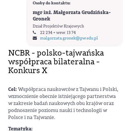
Osoby do kontaktu:
mgr inż. Małgorzata Grudzińska-
Gronek
Dział Projektów Krajowych
22 234 + wew. 13 74
malgorzata.gronek
@pw.edu.pl
NCBR - polsko-tajwańska
współpraca bilateralna -
Konkurs X
Cel:
Współpraca naukowców z Tajwanu i Polski,
wzmocnienie obecnie istniejącego partnerstwa
w zakresie badań naukowych obu krajów oraz
podnoszenie poziomu nauki i technologii w
Polsce i na Tajwanie.
Tematyka: