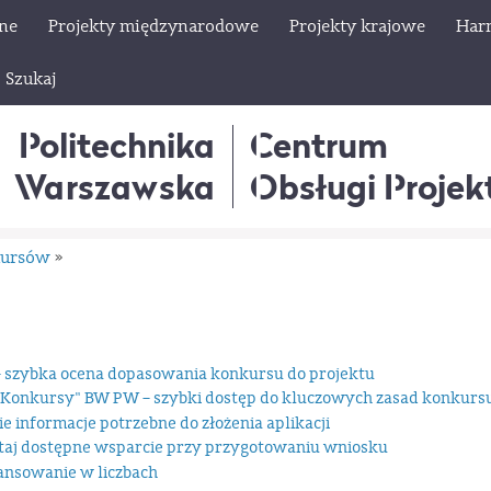
lne
Projekty międzynarodowe
Projekty krajowe
Har
Szukaj
Politechnika
Centrum
Warszawska
Obsługi Proje
kursów
»
– szybka ocena dopasowania konkursu do projektu
Konkursy" BW PW – szybki dostęp do kluczowych zasad konkurs
 informacje potrzebne do złożenia aplikacji
taj dostępne wsparcie przy przygotowaniu wniosku
nansowanie w liczbach