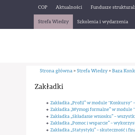
COP
Aktualności
Fundusze struktura
Strefa Wiedzy
Szkolenia i wydarzenia
Strona główna
Strefa Wiedzy
Baza Kon
»
»
Zakładki
Zakładka „Profil” w module "Konkursy" 
Zakładka „Wymogi formalne” w module "
Zakładka „Składanie wniosku” – wszystkie
Zakładka „Pomoc i wsparcie” – wykorzys
Zakładka „Statystyki” – skuteczność i fi