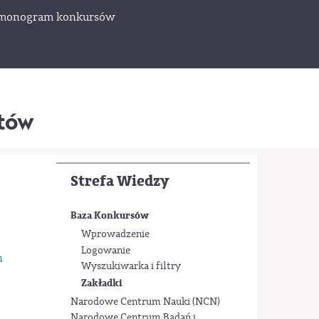
monogram konkursów
któw
Strefa Wiedzy
Baza Konkursów
Wprowadzenie
Logowanie
u
Wyszukiwarka i filtry
Zakładki
Narodowe Centrum Nauki (NCN)
Narodowe Centrum Badań i