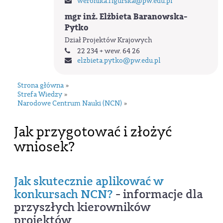
weronika.figurska
@pw.edu.pl
mgr inż. Elżbieta Baranowska-
Pytko
Dział Projektów Krajowych
22 234 + wew. 64 26
elzbieta.pytko
@pw.edu.pl
Strona główna
»
Strefa Wiedzy
»
Narodowe Centrum Nauki (NCN)
»
Jak przygotować i złożyć
wniosek?
Jak skutecznie aplikować w
konkursach NCN?
- informacje dla
przyszłych kierowników
projektów