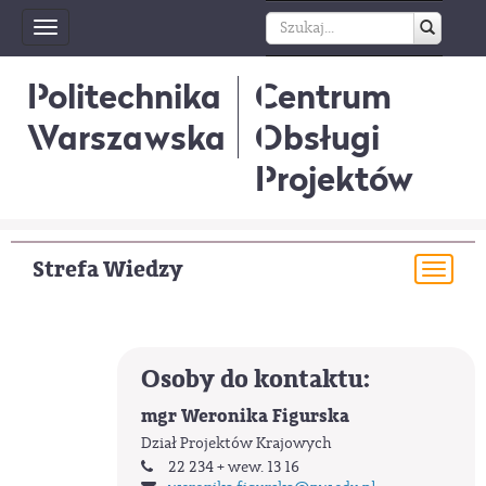
Toggle
navigation
Politechnika
Centrum
Warszawska
Obsługi
Projektów
Strefa Wiedzy
Togg
navi
Osoby do kontaktu:
mgr Weronika Figurska
Dział Projektów Krajowych
22 234 + wew. 13 16